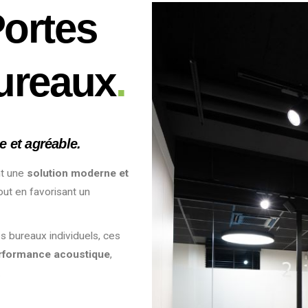
Portes
ureaux
.
e et agréable.
nt une
solution moderne et
out en favorisant un
 bureaux individuels, ces
rformance acoustique
,
.